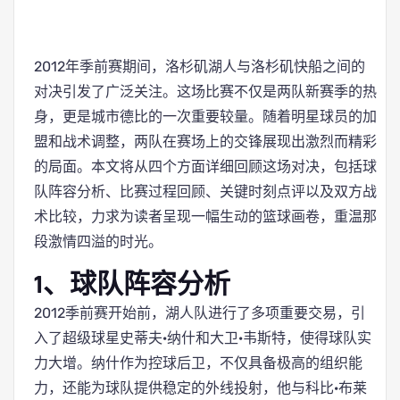
2012年季前赛期间，洛杉矶湖人与洛杉矶快船之间的
对决引发了广泛关注。这场比赛不仅是两队新赛季的热
身，更是城市德比的一次重要较量。随着明星球员的加
盟和战术调整，两队在赛场上的交锋展现出激烈而精彩
的局面。本文将从四个方面详细回顾这场对决，包括球
队阵容分析、比赛过程回顾、关键时刻点评以及双方战
术比较，力求为读者呈现一幅生动的篮球画卷，重温那
段激情四溢的时光。
1、球队阵容分析
2012季前赛开始前，湖人队进行了多项重要交易，引
入了超级球星史蒂夫·纳什和大卫·韦斯特，使得球队实
力大增。纳什作为控球后卫，不仅具备极高的组织能
力，还能为球队提供稳定的外线投射，他与科比·布莱