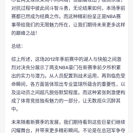
对抗过程中彼此间斗智斗勇，无论结果如何，本场季前
赛都已然成为经典之作。而这种精彩纷呈正是NBA赛
事带给我们的无限魅力所在，让我们期待未来更多这样
的巅峰之战！
总结：
综上所述，这场2012年季前赛中的湖人与快船之间激
烈对决充分展示了两支NBA豪门在新赛季前夕所积累
出的实力与潜力。从人员配置到战术运用，再到临危受
命瞬间，各方面皆体现出专业篮球所蕴含的重要性，以
及运动员之间超凡脱俗默契程度。而这种紧张刺激便构
成了体育竞技独有魅力的一部分，让无数观众沉醉其
中。
未来随着新赛季的发展，我们期待看到这些巨星们继续
闪耀舞台，并带来更多精彩瞬间。不论是在总冠军争夺