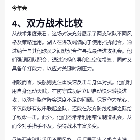
今年会
4、双方战术比较
从战术角度来看，这场对决充分展示了两支球队不同风
格及策略运用。湖人在进攻端偏向于使用挡拆配合，通
过纳什与其他球员之间默契合作寻找最佳进攻机会。他
们强调团队配合，通过流畅传导创造空位投篮，同时又
具备单打能力，以应对关键时刻压力。
相较而言，快船则更注重快速反击与身体对抗。他们利
用自身运动天赋，在防守成功后立即启动快速转换进
攻，以弥补整体阵容深度不足的问题。保罗作为核心，
不仅能够有效串联起全队，还能在敌方防线松懈之际给
予致命一击。此外，他们还常常利用错位制造机会，从
而令对手措手不及，使得战术丰富多变。
尽管两支球队采用不同风格，但都展现出了极高水准，