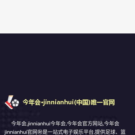
今年会,jinnianhui今年会,今年会官方网站,今年会
jinnianhui官网㊖是一站式电子娱乐平台,提供足球、篮