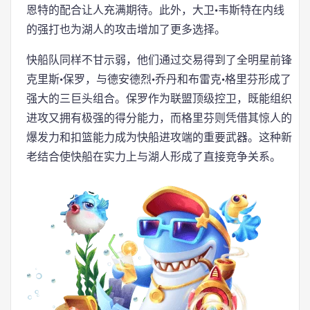
恩特的配合让人充满期待。此外，大卫·韦斯特在内线
的强打也为湖人的攻击增加了更多选择。
快船队同样不甘示弱，他们通过交易得到了全明星前锋
克里斯·保罗，与德安德烈·乔丹和布雷克·格里芬形成了
强大的三巨头组合。保罗作为联盟顶级控卫，既能组织
进攻又拥有极强的得分能力，而格里芬则凭借其惊人的
爆发力和扣篮能力成为快船进攻端的重要武器。这种新
老结合使快船在实力上与湖人形成了直接竞争关系。