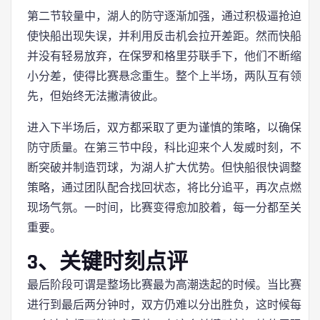
第二节较量中，湖人的防守逐渐加强，通过积极逼抢迫
使快船出现失误，并利用反击机会拉开差距。然而快船
并没有轻易放弃，在保罗和格里芬联手下，他们不断缩
小分差，使得比赛悬念重生。整个上半场，两队互有领
先，但始终无法撇清彼此。
进入下半场后，双方都采取了更为谨慎的策略，以确保
防守质量。在第三节中段，科比迎来个人发威时刻，不
断突破并制造罚球，为湖人扩大优势。但快船很快调整
策略，通过团队配合找回状态，将比分追平，再次点燃
现场气氛。一时间，比赛变得愈加胶着，每一分都至关
重要。
3、关键时刻点评
最后阶段可谓是整场比赛最为高潮迭起的时候。当比赛
进行到最后两分钟时，双方仍难以分出胜负，这时候每