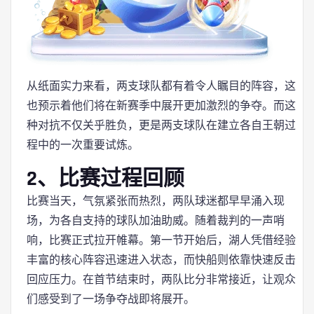
从纸面实力来看，两支球队都有着令人瞩目的阵容，这
也预示着他们将在新赛季中展开更加激烈的争夺。而这
种对抗不仅关乎胜负，更是两支球队在建立各自王朝过
程中的一次重要试炼。
2、比赛过程回顾
比赛当天，气氛紧张而热烈，两队球迷都早早涌入现
场，为各自支持的球队加油助威。随着裁判的一声哨
响，比赛正式拉开帷幕。第一节开始后，湖人凭借经验
丰富的核心阵容迅速进入状态，而快船则依靠快速反击
回应压力。在首节结束时，两队比分非常接近，让观众
们感受到了一场争夺战即将展开。