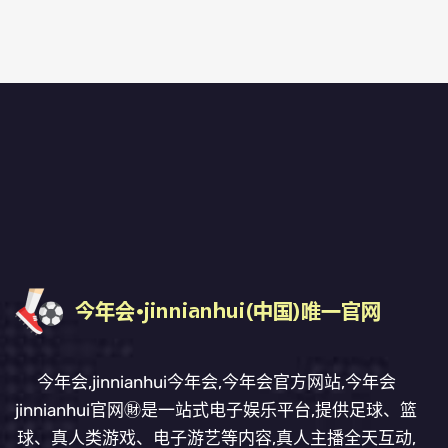
今年会,jinnianhui今年会,今年会官方网站,今年会
jinnianhui官网㊖是一站式电子娱乐平台,提供足球、篮
球、真人类游戏、电子游艺等内容,真人主播全天互动,