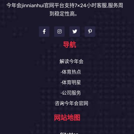
今年会jinnianhui官网平台支持7×24小时客服,服务周
到稳定性高。
导航
解读今年会
体育热点
体育明星
公司服务
咨询今年会官网
网站地图