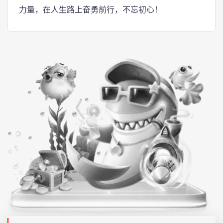
力量，在人生路上奋勇前行，不忘初心！