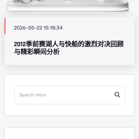
2026-05-22 15:18:34
2012季前赛湖人与快船的激烈对决回顾
与精彩瞬间分析