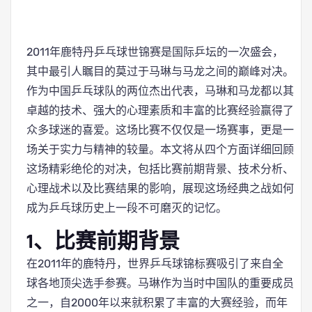
2011年鹿特丹乒乓球世锦赛是国际乒坛的一次盛会，
其中最引人瞩目的莫过于马琳与马龙之间的巅峰对决。
作为中国乒乓球队的两位杰出代表，马琳和马龙都以其
卓越的技术、强大的心理素质和丰富的比赛经验赢得了
众多球迷的喜爱。这场比赛不仅仅是一场赛事，更是一
场关于实力与精神的较量。本文将从四个方面详细回顾
这场精彩绝伦的对决，包括比赛前期背景、技术分析、
心理战术以及比赛结果的影响，展现这场经典之战如何
成为乒乓球历史上一段不可磨灭的记忆。
1、比赛前期背景
在2011年的鹿特丹，世界乒乓球锦标赛吸引了来自全
球各地顶尖选手参赛。马琳作为当时中国队的重要成员
之一，自2000年以来就积累了丰富的大赛经验，而年