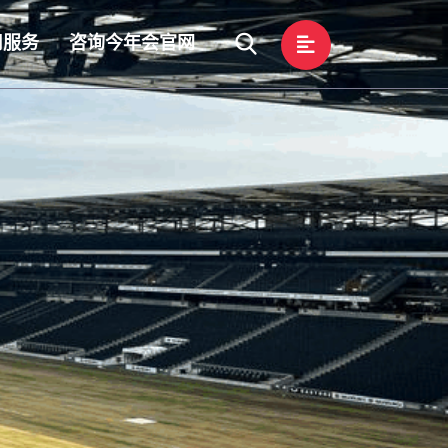
司服务
咨询今年会官网