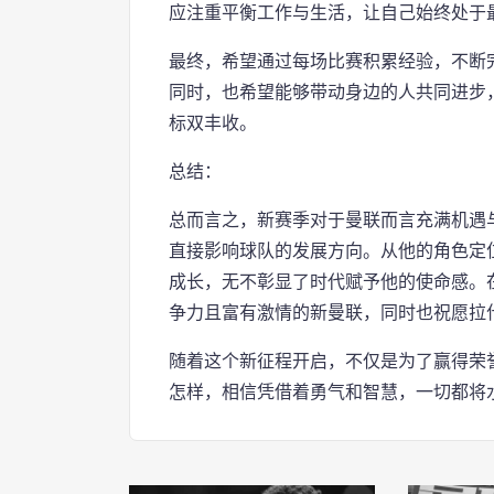
应注重平衡工作与生活，让自己始终处于
最终，希望通过每场比赛积累经验，不断
同时，也希望能够带动身边的人共同进步
标双丰收。
总结：
总而言之，新赛季对于曼联而言充满机遇
直接影响球队的发展方向。从他的角色定
成长，无不彰显了时代赋予他的使命感。
争力且富有激情的新曼联，同时也祝愿拉
随着这个新征程开启，不仅是为了赢得荣
怎样，相信凭借着勇气和智慧，一切都将