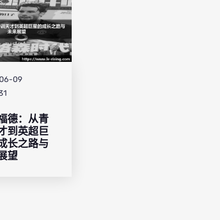
06-09
31
福德：从青
才到英超巨
成长之路与
展望