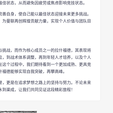
最佳状态，从而避免因疲劳或焦虑影响竞技状态。
完善自身，使自己能以最佳状态迎接未来更多挑战。
，为曼联再创辉煌贡献力量，实现个人价值与团队目
与挑战，而作为核心成员之一的拉什福德，其表现将
位，到战术体系调整，再到年轻人才培养，以及个人
在这个过程中，我们期待看到一个更加成熟、更具竞
什福德能够实现自我突破，再攀高峰。
誉，更是在追求梦想之路上的坚持与努力。不论未来
水到渠成，让我们共同见证这段精彩旅程！