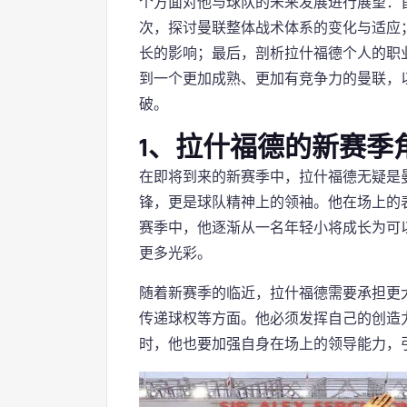
个方面对他与球队的未来发展进行展望：
次，探讨曼联整体战术体系的变化与适应
长的影响；最后，剖析拉什福德个人的职
到一个更加成熟、更加有竞争力的曼联，
破。
1、拉什福德的新赛季
在即将到来的新赛季中，拉什福德无疑是
锋，更是球队精神上的领袖。他在场上的
赛季中，他逐渐从一名年轻小将成长为可
更多光彩。
随着新赛季的临近，拉什福德需要承担更
传递球权等方面。他必须发挥自己的创造
时，他也要加强自身在场上的领导能力，