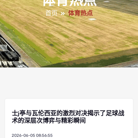
体育热点
首页
体育热点
士j亭与瓦伦西亚的激烈对决揭示了足球战
术的深层次博弈与精彩瞬间
2026-06-05 08:56:55