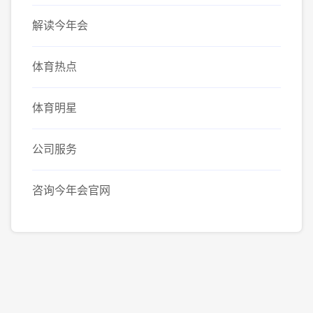
解读今年会
体育热点
体育明星
公司服务
咨询今年会官网