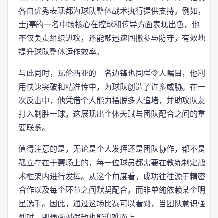
各自优秀表现都为球队整体战术执行提供支持。例如，
士j亭的一名中场核心在控球和传导方面表现出色，他
不仅负责组织进攻，还能够迅速回撤参与防守，有效地
提升球队整体运作效率。
与此同时，瓦伦西亚的一名边锋也同样令人瞩目，他利
用快速突破和精准传中，为球队创造了许多威胁。在一
次反击中，他凭借个人能力摆脱多人追堵，并助攻队友
打入制胜一球，这展现出个体天赋与团队配合之间的重
要联系。
值得注意的是，无论是个人发挥还是团队协作，都不是
孤立存在于赛场上的，每一位球员都需要在教练制定战
术框架内进行发挥。从这个角度看，成功往往源于精密
合作以及每个环节之间默契配合，而非单纯依赖某个明
星选手。因此，通过这场比赛可以看到，当团队意识强
烈时，即便面对强敌也能迎难而上。