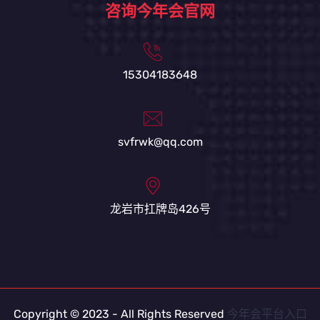
咨询今年会官网
15304183648
svfrwk@qq.com
龙岩市扛牌岛426号
Copyright © 2023 - All Rights Reserved
今年会平台入口