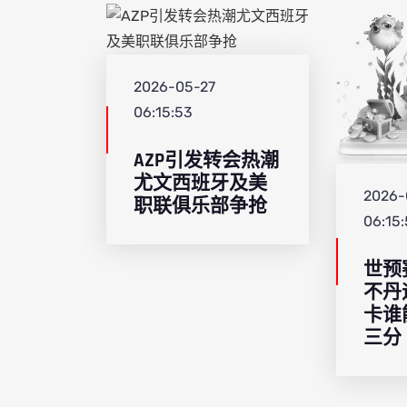
2026-05-27
06:15:53
AZP引发转会热潮
尤文西班牙及美
2026-
职联俱乐部争抢
06:15
世预
不丹
卡谁
三分