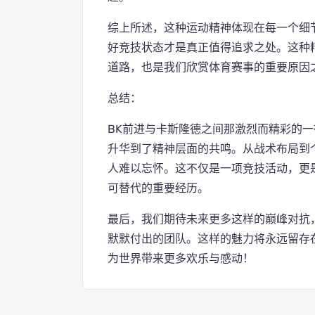
综上所述，这种运动精神体现在每一个细
好竞技状态才是真正值得追求之处。这种
道路，也是我们欣赏体育赛事的重要原因
总结：
BK前进与卡斯隆德之间那激烈而精彩的
升华到了精神层面的共鸣。从战术布局到
人难以忘怀。这不仅是一项竞技活动，更
可替代的重要经历。
最后，我们期待未来更多这样的巅峰对抗
默默付出的团队。这样的魅力将永远留存
为世界带来更多欢乐与感动！