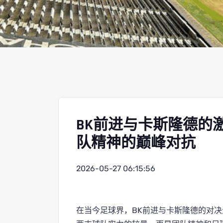
BK前进与卡斯隆德的
队精神的巅峰对抗
2026-05-27 06:15:56
在当今足球界，BK前进与卡斯隆德的对