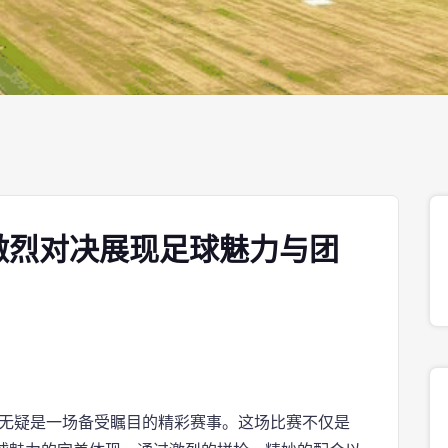
激烈对决展现足球魅力与团
决无疑是一场备受瞩目的精彩赛事。这场比赛不仅是