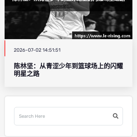
2026-07-02 14:51:51
陈林坚：从青涩少年到篮球场上的闪耀
明星之路