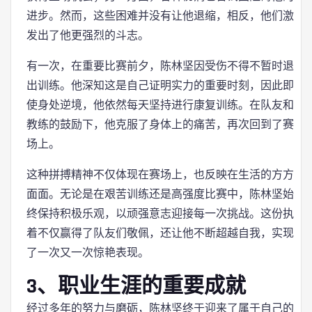
进步。然而，这些困难并没有让他退缩，相反，他们激
发出了他更强烈的斗志。
有一次，在重要比赛前夕，陈林坚因受伤不得不暂时退
出训练。他深知这是自己证明实力的重要时刻，因此即
使身处逆境，他依然每天坚持进行康复训练。在队友和
教练的鼓励下，他克服了身体上的痛苦，再次回到了赛
场上。
这种拼搏精神不仅体现在赛场上，也反映在生活的方方
面面。无论是在艰苦训练还是高强度比赛中，陈林坚始
终保持积极乐观，以顽强意志迎接每一次挑战。这份执
着不仅赢得了队友们敬佩，还让他不断超越自我，实现
了一次又一次惊艳表现。
3、职业生涯的重要成就
经过多年的努力与磨砺，陈林坚终于迎来了属于自己的