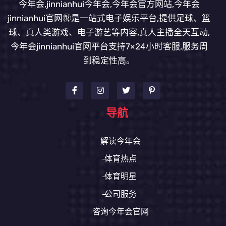
今年会,jinnianhui今年会,今年会官方网站,今年会
jinnianhui官网㊖是一站式电子娱乐平台,提供足球、篮
球、真人类游戏、电子游艺等内容,真人主播全天互动,
今年会jinnianhui官网平台支持7×24小时客服,服务周
到稳定性高。
导航
解读今年会
体育热点
体育明星
公司服务
咨询今年会官网