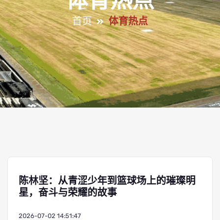
体育热点
首页
体育热点
陈林坚：从青涩少年到篮球场上的璀璨明
星，奋斗与荣耀的故事
2026-07-02 14:51:47