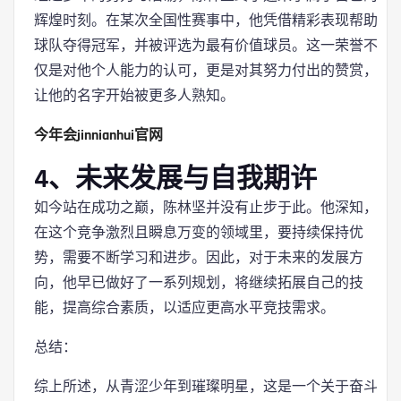
辉煌时刻。在某次全国性赛事中，他凭借精彩表现帮助
球队夺得冠军，并被评选为最有价值球员。这一荣誉不
仅是对他个人能力的认可，更是对其努力付出的赞赏，
让他的名字开始被更多人熟知。
今年会jinnianhui官网
4、未来发展与自我期许
如今站在成功之巅，陈林坚并没有止步于此。他深知，
在这个竞争激烈且瞬息万变的领域里，要持续保持优
势，需要不断学习和进步。因此，对于未来的发展方
向，他早已做好了一系列规划，将继续拓展自己的技
能，提高综合素质，以适应更高水平竞技需求。
总结：
综上所述，从青涩少年到璀璨明星，这是一个关于奋斗