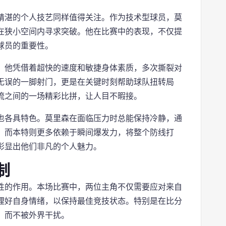
精湛的个人技艺同样值得关注。作为技术型球员，莫
在狭小空间内寻求突破。他在比赛中的表现，不仅提
球员的重要性。
，他凭借着超快的速度和敏捷身体素质，多次撕裂对
无误的一脚射门，更是在关键时刻帮助球队扭转局
流之间的一场精彩比拼，让人目不暇接。
也各具特色。莫里森在面临压力时总能保持冷静，通
；而本特则更多依赖于瞬间爆发力，将整个防线打
彰显出他们非凡的个人魅力。
制
性的作用。本场比赛中，两位主角不仅需要应对来自
理好自身情绪，以保持最佳竞技状态。特别是在比分
，而不被外界干扰。