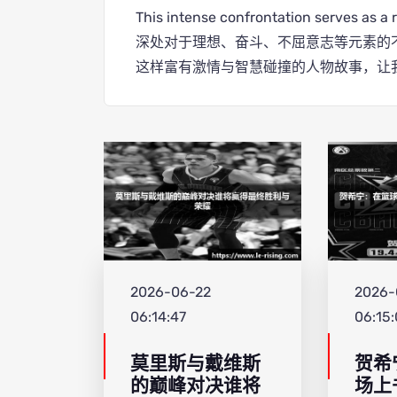
This intense confrontation ser
深处对于理想、奋斗、不屈意志等元素的
这样富有激情与智慧碰撞的人物故事，让
2026-06-22
2026-
06:14:47
06:15
莫里斯与戴维斯
贺希
的巅峰对决谁将
场上