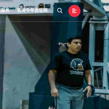
司服务
咨询今年会官网