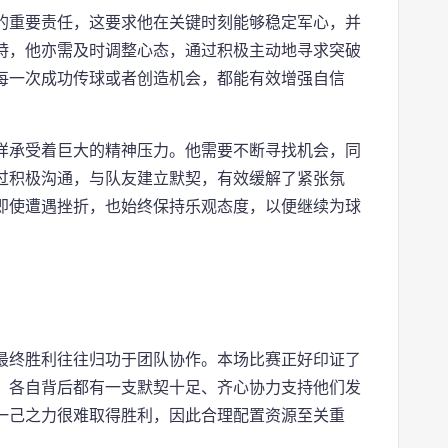
的重要责任，这要求他在关键时刻能够稳定军心，并
特，他亦需及时调整心态，通过积极主动地寻求突破
每一次成功传球或者创造机会，都能有效增强自信
样承受着巨大的精神压力。他需要不断寻找机会，同
过积极沟通，与队友建立默契，有效缓解了紧张氛
即使遭遇挫折，也始终保持乐观态度，以便继续为球
最终胜利往往归功于团队协作。本场比赛正好印证了
，各自背后都有一支默契十足、齐心协力支持他们发
一己之力很难取得胜利，因此合理配置资源至关重