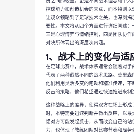
员之间的较量，更是不同战术理念和个人
控球能力和创造机会的天赋，而本特则以
让观众领略到了足球技术之美，也深刻揭
要性。本文将从四个方面进行详细阐述：
三是心理博弈与情绪控制，四是团队协作
对决所体现出的深层次内涵。
1、战术上的变化与适
在足球比赛中，战术体系通常会随着对手
代表了两种截然不同的战术思路。莫里森
他们利用灵活多变的跑动和精准传递，不
反击的策略，他们希望通过快速推进来制
这种战略上的差异，使得双方在场上形成
时，本特需要迅速判断并做出反应，以最
惕对方可能发起反击，从而改变自己的站
力，也体现了教练团队对比赛节奏和局势