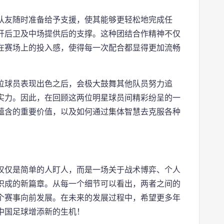
队友随时准备给予支援，使其能够更轻松地完成任
开后卫及中场提供后的支撑。这种团结合作精神不仅
在赛场上的投入感，使得每一次配合都显得更加流畅
位球员表现出色之后，会极大鼓舞其他队员努力追
实力。因此，在回顾这两位明星球员间精彩纷呈的一
蕴含的重要价值，以及如何通过集体智慧去克服各种
仅仅是简单的人盯人，而是一场关于战术博弈、个人
织成的新篇章。从每一个细节可以看出，两者之间的
个赛事向前发展。在未来的发展过程中，希望更多年
中国足球增添新的生机！