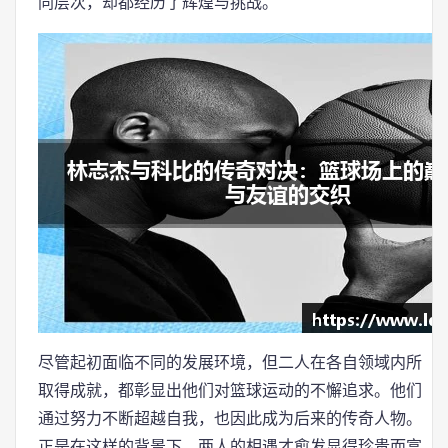
同层次，却都经历了辉煌与挑战。
尽管起初面临不同的发展环境，但二人在各自领域内所
取得成就，都彰显出他们对篮球运动的不懈追求。他们
通过努力不断超越自我，也因此成为后来的传奇人物。
正是在这样的背景下，两人的相遇才愈发显得珍贵而富