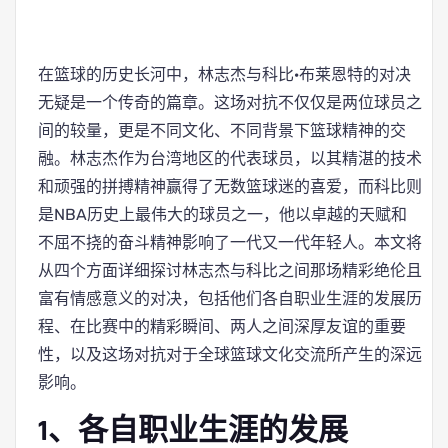
在篮球的历史长河中，林志杰与科比·布莱恩特的对决
无疑是一个传奇的篇章。这场对抗不仅仅是两位球员之
间的较量，更是不同文化、不同背景下篮球精神的交
融。林志杰作为台湾地区的代表球员，以其精湛的技术
和顽强的拼搏精神赢得了无数篮球迷的喜爱，而科比则
是NBA历史上最伟大的球员之一，他以卓越的天赋和
不屈不挠的奋斗精神影响了一代又一代年轻人。本文将
从四个方面详细探讨林志杰与科比之间那场精彩绝伦且
富有情感意义的对决，包括他们各自职业生涯的发展历
程、在比赛中的精彩瞬间、两人之间深厚友谊的重要
性，以及这场对抗对于全球篮球文化交流所产生的深远
影响。
1、各自职业生涯的发展