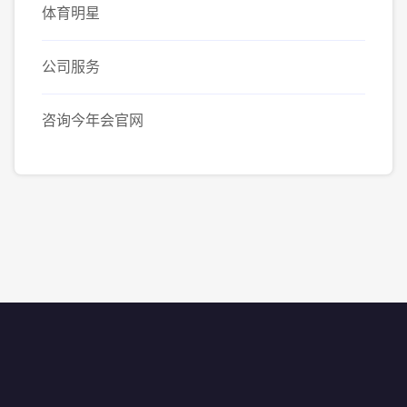
体育明星
公司服务
咨询今年会官网