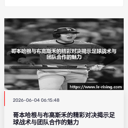
2026-06-04 06:15:48
哥本哈根与布高斯禾的精彩对决揭示足
球战术与团队合作的魅力