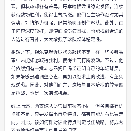
现，但状态却各有差异。哥本哈根凭借稳定发挥，连续
获得数场胜利，使得士气高涨。他们在主场作战时尤其
强势，对抗能力极强，经常能够压制住客队。此外，由
于阵容深度较好，即使面临伤病困扰，也能找到合适的
人选进行替补，大大增强了球队整体稳定性。
相较之下，锡尔克堡近期状态起伏不定。在一些关键赛
事中未能如愿取得胜利，使得士气有所波动。不过，他
们依然拥有一批斗志昂扬且渴望证明自己的年轻球员，
如果能够迅速调整心态，再加以战术上的改进，有望实
现逆袭。因此，对他们而言，这场与哥本哈根的较量既
是挑战，也是一次磨炼机会。
综上所述，两支球队尽管目前状态不同，但各自都有优
点和不足。只要发挥出自身特点，都有可能左右比赛走
向。因此，该如何针对彼此特点制定最佳战略，将成为
双方教练组需要认真思考的问题。