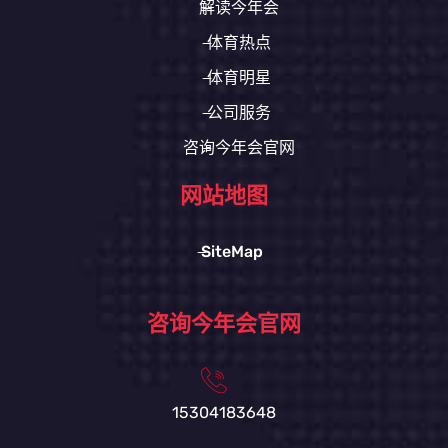
解读今年会
体育热点
体育明星
公司服务
咨询今年会官网
网站地图
SiteMap
咨询今年会官网
15304183648