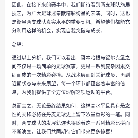
因此，在接下来的赛事中，我们期待看到两支球队施展
技艺，为广大足球迷奉献精彩纷呈的表演。同时，这也
是衡量两支球队真实水平的重要契机，希望他们都能充
分利用这样的机会，实现自我突破与成长。
总结：
通过以上分析，我们可以看出，哥本哈根与锡尔克堡之
间不仅是一场简单的足球赛事，更是一系列复杂因素交
织而成的一次精彩碰撞。从战术层面到关键球员，再到
近期状态与未来展望，每一个环节都蕴含着丰富的信
息，为我们提供了全方位理解这项运动的平台。
总而言之，无论最终结果如何，这样高水平且具有悬念
性的交锋必将在丹麦足球史上留下浓墨重彩的一笔。同
时，两支球队的发展轨迹也将随着这一系列精彩比拼而
不断演变，让我们共同期待它们带来更多惊喜！