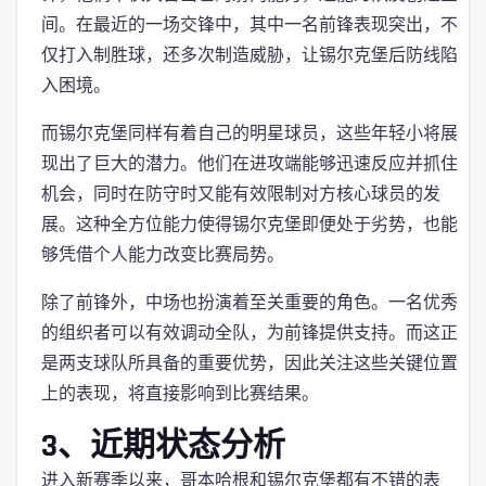
间。在最近的一场交锋中，其中一名前锋表现突出，不
仅打入制胜球，还多次制造威胁，让锡尔克堡后防线陷
入困境。
而锡尔克堡同样有着自己的明星球员，这些年轻小将展
现出了巨大的潜力。他们在进攻端能够迅速反应并抓住
机会，同时在防守时又能有效限制对方核心球员的发
展。这种全方位能力使得锡尔克堡即便处于劣势，也能
够凭借个人能力改变比赛局势。
除了前锋外，中场也扮演着至关重要的角色。一名优秀
的组织者可以有效调动全队，为前锋提供支持。而这正
是两支球队所具备的重要优势，因此关注这些关键位置
上的表现，将直接影响到比赛结果。
3、近期状态分析
进入新赛季以来，哥本哈根和锡尔克堡都有不错的表