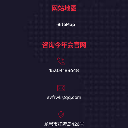
网站地图
SiteMap
咨询今年会官网
15304183648
svfrwk@qq.com
龙岩市扛牌岛426号