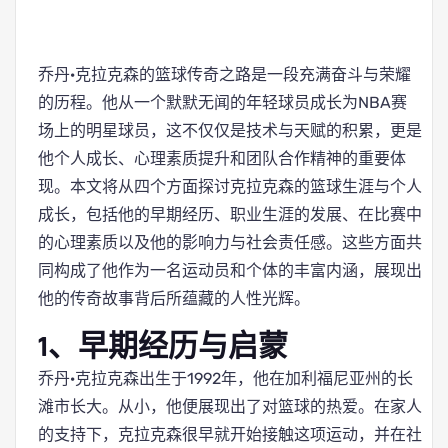
乔丹·克拉克森的篮球传奇之路是一段充满奋斗与荣耀
的历程。他从一个默默无闻的年轻球员成长为NBA赛
场上的明星球员，这不仅仅是技术与天赋的积累，更是
他个人成长、心理素质提升和团队合作精神的重要体
现。本文将从四个方面探讨克拉克森的篮球生涯与个人
成长，包括他的早期经历、职业生涯的发展、在比赛中
的心理素质以及他的影响力与社会责任感。这些方面共
同构成了他作为一名运动员和个体的丰富内涵，展现出
他的传奇故事背后所蕴藏的人性光辉。
1、早期经历与启蒙
乔丹·克拉克森出生于1992年，他在加利福尼亚州的长
滩市长大。从小，他便展现出了对篮球的热爱。在家人
的支持下，克拉克森很早就开始接触这项运动，并在社