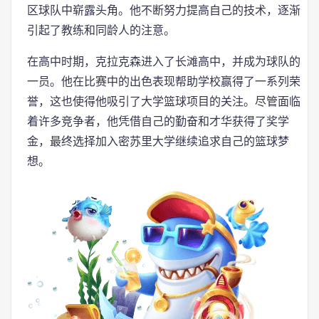
区球队中崭露头角。他不断努力提高自己的技术，逐渐
引起了教练和同龄人的注意。
在高中时期，克拉克森进入了长滩高中，并成为球队的
一员。他在比赛中的出色表现帮助学校赢得了一系列荣
誉，这也使得他吸引了大学篮球项目的关注。尽管面临
着许多竞争者，他凭借自己的勤奋和才华获得了奖学
金，最终选择加入密苏里大学继续追求自己的篮球梦
想。