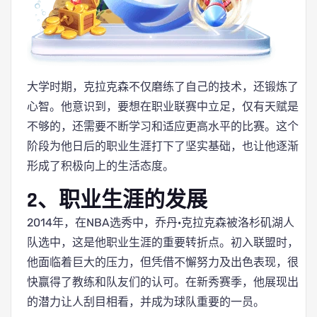
大学时期，克拉克森不仅磨练了自己的技术，还锻炼了
心智。他意识到，要想在职业联赛中立足，仅有天赋是
不够的，还需要不断学习和适应更高水平的比赛。这个
阶段为他日后的职业生涯打下了坚实基础，也让他逐渐
形成了积极向上的生活态度。
2、职业生涯的发展
2014年，在NBA选秀中，乔丹·克拉克森被洛杉矶湖人
队选中，这是他职业生涯的重要转折点。初入联盟时，
他面临着巨大的压力，但凭借不懈努力及出色表现，很
快赢得了教练和队友们的认可。在新秀赛季，他展现出
的潜力让人刮目相看，并成为球队重要的一员。