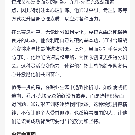
位球员都需要面对的问题。乔丹·克拉克森深知这一
点，因此特别注重心理训练。他通过冥想、专注训练等
方式提升自身心理素质，以应对各种压力。
在比赛过程中，无论比分如何变化，克拉克森总能保持
良好的心态。他会利用自己过硬的基本功，通过合理战
术安排来寻找最佳进攻机会。此外，当面对对手强大的
防守时，他也能快速调整策略，为团队创造更多得分机
会。这种灵活应变能力，使得他在场上总能给予队友信
心并激励他们共同奋斗。
值得一提的是，在职业生涯中遇到挫折时，如伤病或低
迷期，乔丹·克拉克森始终没有放弃，而是选择积极面
对问题，通过艰苦训练逐步找回状态。这种顽强拼搏精
神，不仅让他个人受益匪浅，也感染着周围的人，让他
们意识到成功背后需要付出的努力和坚持。
今年会官网