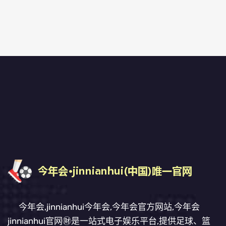
今年会,jinnianhui今年会,今年会官方网站,今年会
jinnianhui官网㊖是一站式电子娱乐平台,提供足球、篮