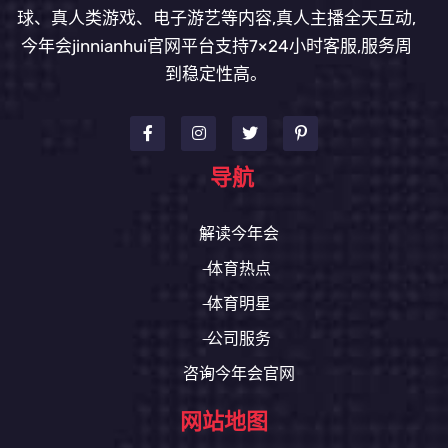
球、真人类游戏、电子游艺等内容,真人主播全天互动,
今年会jinnianhui官网平台支持7×24小时客服,服务周
到稳定性高。
导航
解读今年会
体育热点
体育明星
公司服务
咨询今年会官网
网站地图