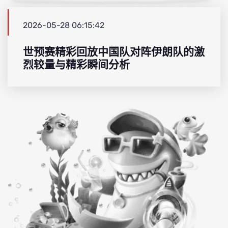
2026-05-28 06:15:42
世预赛精彩回放中国队对阵伊朗队的激
烈较量与精彩瞬间分析