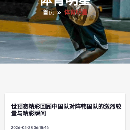
体育明星
首页
体育明星
世预赛精彩回顾中国队对阵韩国队的激烈较
量与精彩瞬间
2026-05-28 06:15:46