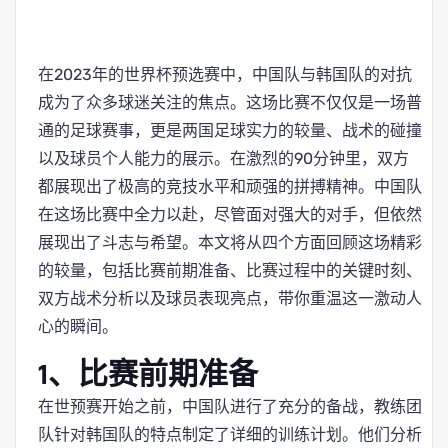
在2023年的世界杯预选赛中，中国队与韩国队的对抗
成为了众多球迷关注的焦点。这场比赛不仅仅是一场普
通的足球赛事，更是两国足球实力的较量、战术的碰撞
以及球员个人能力的展示。在激烈的90分钟里，双方
都展现出了极高的竞技水平和顽强的拼搏精神。中国队
在这场比赛中全力以赴，尽管面对强大的对手，但依然
展现出了斗志与希望。本文将从四个方面回顾这场精彩
的较量，包括比赛前期准备、比赛过程中的关键时刻、
双方战术分析以及球员表现亮点，带你重温这一激动人
心的瞬间。
1、比赛前期准备
在世预赛开始之前，中国队进行了充分的备战，教练团
队针对韩国队的特点制定了详细的训练计划。他们分析