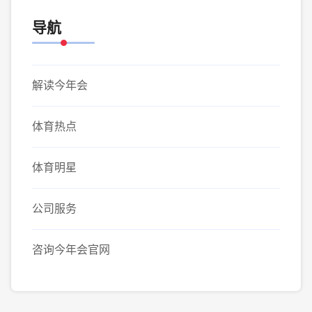
导航
解读今年会
体育热点
体育明星
公司服务
咨询今年会官网