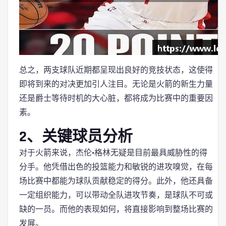
总之，两支球队近期都呈现出良好的竞技状态，这使得
即将到来的对决更加引人注目。无论是火箭的新生力量
还是爵士等待时机的大心脏，都将成为比赛中的重要因
素。
2、关键球员分析
对于火箭来说，杰伦·格林无疑是目前最具威胁性的得
分手。他凭借出色的投篮能力和敏锐的进攻嗅觉，在每
场比赛中都能为球队贡献稳定的得分。此外，他还具备
一定组织能力，可以带动全队进攻节奏，是球队不可或
缺的一员。而他的表现如何，将直接影响到整场比赛的
发展。