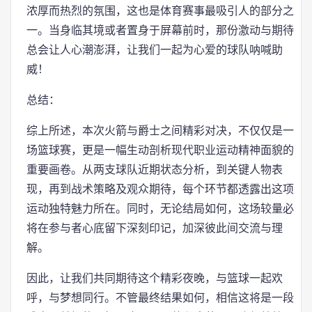
浓厚而热烈的氛围，这也是体育赛事最吸引人的部分之
一。当身临其境或者置身于屏幕前时，那份激动与期待
总会让人心潮澎湃，让我们一起为心爱的球队呐喊助
威！
总结：
综上所述，本次火箭与爵士之间精彩对决，不仅仅是一
场篮球赛，更是一幅生动剖析现代职业运动精神面貌的
重要画卷。从两支球队近期状态分析，到关键人物表
现，再到战术策略及观众期待，每个环节都透露出这项
运动独特魅力所在。同时，无论结局如何，这场较量必
将在参与者心底留下深刻印记，加深彼此间交流与理
解。
因此，让我们共同期待这个精彩夜晚，与篮球一起欢
呼，与梦想同行。不管最终结果如何，相信这将是一段