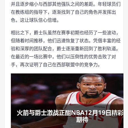
并且逐步缩小与西部其他强队之间的差距。年轻球员们
在教练组的指导下，逐渐找到了自己的角色并发挥出
色，这让球队信心倍增。
相比之下，爵士队虽然在赛季初期也经历了一些波动，
但随着时间推移，他们迅速恢复了状态。凭借丰富的经
验和深厚的团队配合，爵士逐渐重新回到了胜利轨道。
在最近的一场比赛中，他们以压倒性的优势击败了对
手，再次证明了自己在西部联盟中的竞争力。