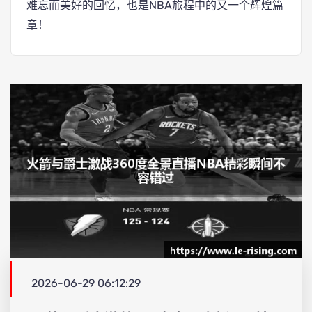
难忘而美好的回忆，也是NBA旅程中的又一个辉煌篇
章！
2026-06-29 06:12:29