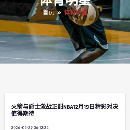
体育明星
首页
体育明星
火箭与爵士激战正酣NBA12月19日精彩对决
值得期待
2026-06-29 06:12:32